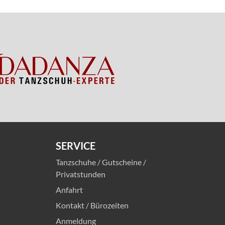
SERVICE
Tanzschuhe / Gutscheine /
Privatstunden
Anfahrt
Kontakt / Bürozeiten
Anmeldung